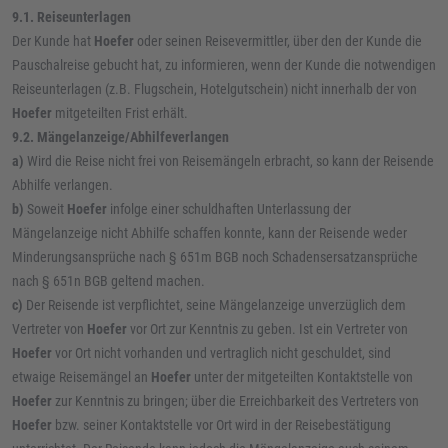
9.1.
Reiseunterlagen
Der Kunde hat
Hoefer
oder seinen Reisevermittler, über den der Kunde die
Pauschalreise gebucht hat, zu informieren, wenn der Kunde die notwendigen
Reiseunterlagen (z.B. Flugschein, Hotelgutschein) nicht innerhalb der von
Hoefer
mitgeteilten Frist erhält.
9.2.
Mängelanzeige/Abhilfeverlangen
a)
Wird die Reise nicht frei von Reisemängeln erbracht, so kann der Reisende
Abhilfe verlangen.
b)
Soweit
Hoefer
infolge einer schuldhaften Unterlassung der
Mängelanzeige nicht Abhilfe schaffen konnte, kann der Reisende weder
Minderungsansprüche nach § 651m BGB noch Schadensersatzansprüche
nach § 651n BGB geltend machen.
c)
Der Reisende ist verpflichtet, seine Mängelanzeige unverzüglich dem
Vertreter von
Hoefer
vor Ort zur Kenntnis zu geben. Ist ein Vertreter von
Hoefer
vor Ort nicht vorhanden und vertraglich nicht geschuldet, sind
etwaige Reisemängel an
Hoefer
unter der mitgeteilten Kontaktstelle von
Hoefer
zur Kenntnis zu bringen; über die Erreichbarkeit des Vertreters von
Hoefer
bzw. seiner Kontaktstelle vor Ort wird in der Reisebestätigung