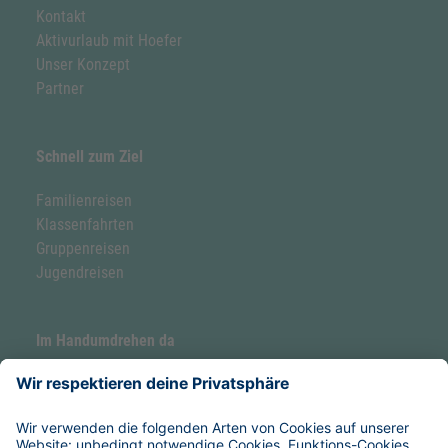
Kontakt
Aktivurlaub mit Hoefer
Unser Konzept
Partner
Schnell zum Ziel
Familienreisen
Klassenfahrten
Gruppenreisen
Jugendreisen
Im Handumdrehen da
Forellenhof by Hoefer
Hoefer Seaside Camp