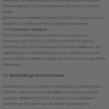
unterrichtet. Der Reisende kann jedoch die Mängelanzeige auch seinem
Reisevermittler, über den er die Pauschalreise gebucht hat, zur Kenntnis
bringen.
d)
Der Vertreter von
Hoefer
ist beauftragt, für Abhilfe zu sorgen, sofern dies
möglich ist. Er ist jedoch nicht befugt, Ansprüche anzuerkennen.
9.3. Fristsetzung vor Kündigung
Will der Kunde/Reisende den Pauschalreisevertrag wegen eines
Reisemangels der in § 651i Abs. (2) BGB bezeichneten Art, sofern er
erheblich ist, nach § 651l BGB kündigen, hat der Kunde
Hoefer
zuvor eine
angemessene Frist zur Abhilfeleistung zu setzen. Dies gilt nur dann nicht,
wenn die Abhilfe von
Hoefer
verweigert wird oder wenn die sofortige Abhilfe
notwendig ist.
10. Minderjährige Reiseteilnehmer
Reiseteilnehmer, die zum Zeitpunkt der Beendigung der gebuchten Reise
noch nicht volljährig sind, haben dies
Hoefer
bei Buchung ausdrücklich
mitzuteilen.
Hoefer
behält sich vor, die Teilnahme von unbegleiteten
minderjährigen Teilnehmern vom schriftlichen Einverständnis der