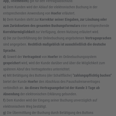
App, Telemedien)
gilt für den Vertragsabschluss:
a)
Dem Kunden wird der Ablauf der elektronischen Buchung in der
entsprechenden Anwendung von
Hoefer
erläutert.
b)
Dem Kunden steht zur
Korrektur seiner Eingaben, zur Löschung oder
zum Zurücksetzen des gesamten Buchungsformulars
eine entsprechende
Korrekturmöglichkeit
zur Verfügung, deren Nutzung erläutert wird.
c)
Die zur Durchführung der Onlinebuchung angebotenen
Vertragssprachen
sind angegeben.
Rechtlich maßgeblich ist ausschließlich die deutsche
Sprache.
d)
Soweit der
Vertragstext
von
Hoefer
im Onlinebuchungssystem
gespeichert
wird, wird der Kunde darüber und über die Möglichkeit zum
späteren Abruf des Vertragstextes unterrichtet.
e)
Mit Betätigung des Buttons (der Schaltfläche)
"zahlungspflichtig buchen“
bietet der Kunde
Hoefer
den Abschluss des Pauschalreisevertrages
verbindlich an.
An dieses Vertragsangebot ist der Kunde 3 Tage ab
Absendung
der elektronischen Erklärung gebunden.
f)
Dem Kunden wird der Eingang seiner Buchung unverzüglich auf
elektronischem Weg bestätigt.
g)
Die Übermittlung der Buchung durch Betätigung des Buttons