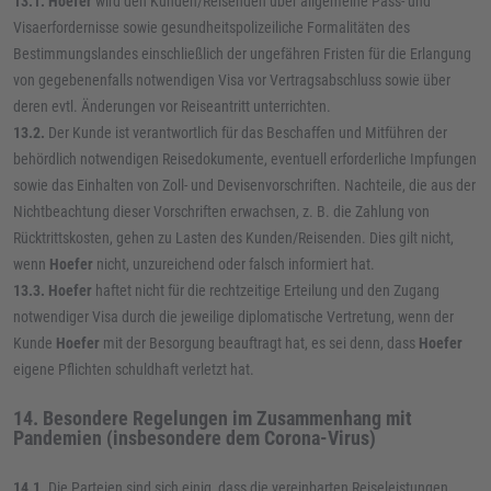
13.1. Hoefer
wird den Kunden/Reisenden über allgemeine Pass- und
Visaerfordernisse sowie gesundheitspolizeiliche Formalitäten des
Bestimmungslandes einschließlich der ungefähren Fristen für die Erlangung
von gegebenenfalls notwendigen Visa vor Vertragsabschluss sowie über
deren evtl. Änderungen vor Reiseantritt unterrichten.
13.2.
Der Kunde ist verantwortlich für das Beschaffen und Mitführen der
behördlich notwendigen Reisedokumente, eventuell erforderliche Impfungen
sowie das Einhalten von Zoll- und Devisenvorschriften. Nachteile, die aus der
Nichtbeachtung dieser Vorschriften erwachsen, z. B. die Zahlung von
Rücktrittskosten, gehen zu Lasten des Kunden/Reisenden. Dies gilt nicht,
wenn
Hoefer
nicht, unzureichend oder falsch informiert hat.
13.3. Hoefer
haftet nicht für die rechtzeitige Erteilung und den Zugang
notwendiger Visa durch die jeweilige diplomatische Vertretung, wenn der
Kunde
Hoefer
mit der Besorgung beauftragt hat, es sei denn, dass
Hoefer
eigene Pflichten schuldhaft verletzt hat.
14. Besondere Regelungen im Zusammenhang mit
Pandemien (insbesondere dem Corona-Virus)
14.1.
Die Parteien sind sich einig, dass die vereinbarten Reiseleistungen