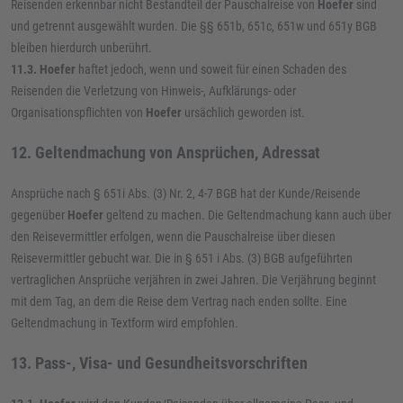
Reisenden erkennbar nicht Bestandteil der Pauschalreise von
Hoefer
sind
und getrennt ausgewählt wurden. Die §§ 651b, 651c, 651w und 651y BGB
bleiben hierdurch unberührt.
11.3.
Hoefer
haftet jedoch, wenn und soweit für einen Schaden des
Reisenden die Verletzung von Hinweis-, Aufklärungs- oder
Organisationspflichten von
Hoefer
ursächlich geworden ist.
12. Geltendmachung von Ansprüchen, Adressat
Ansprüche nach § 651i Abs. (3) Nr. 2, 4-7 BGB hat der Kunde/Reisende
gegenüber
Hoefer
geltend zu machen. Die Geltendmachung kann auch über
den Reisevermittler erfolgen, wenn die Pauschalreise über diesen
Reisevermittler gebucht war. Die in § 651 i Abs. (3) BGB aufgeführten
vertraglichen Ansprüche verjähren in zwei Jahren. Die Verjährung beginnt
mit dem Tag, an dem die Reise dem Vertrag nach enden sollte. Eine
Geltendmachung in Textform wird empfohlen.
13. Pass-, Visa- und Gesundheitsvorschriften