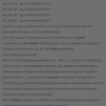
bis zum 60. Tag vor Reiseantritt 15 %
bis zum 45. Tag vor Reiseantritt 25 %
bis zum 30. Tag vor Reiseantritt 55 %
bis zum 04. Tag vor Reiseantritt 60 %
ab dem 3. Tag vor Reiseantritt bis zum Tag des Reiseantritts oder bei
Nichtantritt der Reise 75 % des Reisepreises.
5.4.
Dem Kunden bleibt es in jedem Fall unbenommen,
Hoefer
nachzuweisen, dass
Hoefer
überhaupt kein oder ein wesentlich niedrigerer
Schaden entstanden ist, als die von
Hoefer
geforderte
Entschädigungspauschale.
5.5.
Eine Entschädigungspauschale gem. Ziffer 5.3. gilt als nicht festgelegt
und vereinbart, soweit
Hoefer
nachweist, dass
Hoefer
wesentlich höhere
Aufwendungen entstanden sind als der kalkulierte Betrag der Pauschale
gemäß Ziffer 5.3.. In diesem Fall ist
Hoefer
verpflichtet, die geforderte
Entschädigung unter Berücksichtigung der ersparten Aufwendungen und des
Erwerbs einer etwaigen, anderweitigen Verwendung der Reiseleistungen
konkret zu beziffern und zu begründen.
5.6.
Ist
Hoefer
infolge eines Rücktritts zur Rückerstattung des Reisepreises
verpflichtet, bleibt § 651h Abs. (5) BGB unberührt.