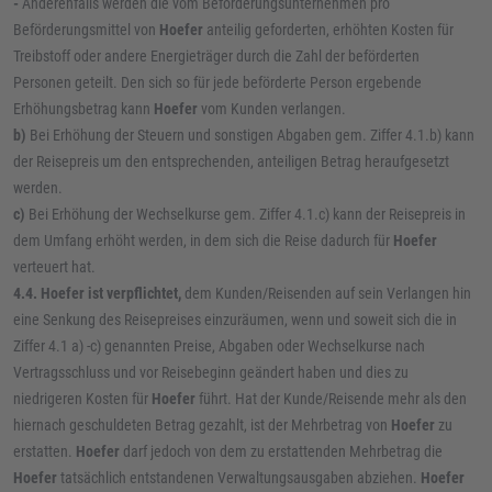
-
Anderenfalls werden die vom Beförderungsunternehmen pro
Beförderungsmittel von
Hoefer
anteilig geforderten, erhöhten Kosten für
Treibstoff oder andere Energieträger durch die Zahl der beförderten
Personen geteilt. Den sich so für jede beförderte Person ergebende
Erhöhungsbetrag kann
Hoefer
vom Kunden verlangen.
b)
Bei Erhöhung der Steuern und sonstigen Abgaben gem. Ziffer 4.1.b) kann
der Reisepreis um den entsprechenden, anteiligen Betrag heraufgesetzt
werden.
c)
Bei Erhöhung der Wechselkurse gem. Ziffer 4.1.c) kann der Reisepreis in
dem Umfang erhöht werden, in dem sich die Reise dadurch für
Hoefer
verteuert hat.
4.4. Hoefer ist verpflichtet,
dem Kunden/Reisenden auf sein Verlangen hin
eine Senkung des Reisepreises einzuräumen, wenn und soweit sich die in
Ziffer 4.1 a) -c) genannten Preise, Abgaben oder Wechselkurse nach
Vertragsschluss und vor Reisebeginn geändert haben und dies zu
niedrigeren Kosten für
Hoefer
führt. Hat der Kunde/Reisende mehr als den
hiernach geschuldeten Betrag gezahlt, ist der Mehrbetrag von
Hoefer
zu
erstatten.
Hoefer
darf jedoch von dem zu erstattenden Mehrbetrag die
Hoefer
tatsächlich entstandenen Verwaltungsausgaben abziehen.
Hoefer