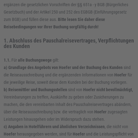
ergänzen die gesetzlichen Vorschriften der §§ 651a - y BGB (Bürgerliches
Gesetzbuch) und der Artikel 250 und 252 des EGBGB (Einführungsgesetz
zum BGB) und füllen diese aus.
Bitte lesen Sie daher diese
Reisebedingungen vor Ihrer Buchung sorgfältig durch!
1. Abschluss des Pauschalreisevertrages, Verpflichtungen
des Kunden
1.1.
Für
alle Buchungswege
gilt:
a)
Grundlage des Angebots von Hoefer und der Buchung des Kunden
sind
die Reiseausschreibung und die ergänzenden Informationen von
Hoefer
für
die jeweilige Reise, soweit diese dem Kunden bei der Buchung vorliegen.
b)
Reisemittler und Buchungsstellen
sind von
Hoefer nicht bevollmächtigt,
Vereinbarungen zu treffen, Auskünfte zu geben oder Zusicherungen zu
machen, die den vereinbarten Inhalt des Pauschalreisevertrages abändern,
über die Reiseausschreibung bzw. die vertraglich von
Hoefer
zugesagten
Leistungen hinausgehen oder im Widerspruch dazu stehen.
c)
Angaben in Hotelführern und ähnlichen Verzeichnissen
, die nicht von
Hoefer
herausgegeben werden, sind für
Hoefer
und die Leistungspflicht von