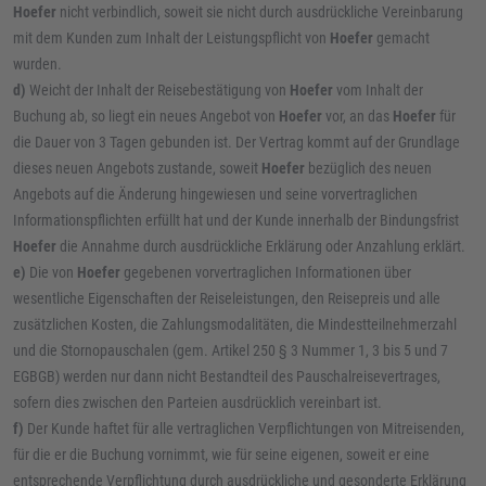
Hoefer
nicht verbindlich, soweit sie nicht durch ausdrückliche Vereinbarung
mit dem Kunden zum Inhalt der Leistungspflicht von
Hoefer
gemacht
wurden.
d)
Weicht der Inhalt der Reisebestätigung von
Hoefer
vom Inhalt der
Buchung ab, so liegt ein neues Angebot von
Hoefer
vor, an das
Hoefer
für
die Dauer von 3 Tagen gebunden ist. Der Vertrag kommt auf der Grundlage
dieses neuen Angebots zustande, soweit
Hoefer
bezüglich des neuen
Angebots auf die Änderung hingewiesen und seine vorvertraglichen
Informationspflichten erfüllt hat und der Kunde innerhalb der Bindungsfrist
Hoefer
die Annahme durch ausdrückliche Erklärung oder Anzahlung erklärt.
e)
Die von
Hoefer
gegebenen vorvertraglichen Informationen über
wesentliche Eigenschaften der Reiseleistungen, den Reisepreis und alle
zusätzlichen Kosten, die Zahlungsmodalitäten, die Mindestteilnehmerzahl
und die Stornopauschalen (gem. Artikel 250 § 3 Nummer 1, 3 bis 5 und 7
EGBGB) werden nur dann nicht Bestandteil des Pauschalreisevertrages,
sofern dies zwischen den Parteien ausdrücklich vereinbart ist.
f)
Der Kunde haftet für alle vertraglichen Verpflichtungen von Mitreisenden,
für die er die Buchung vornimmt, wie für seine eigenen, soweit er eine
entsprechende Verpflichtung durch ausdrückliche und gesonderte Erklärung