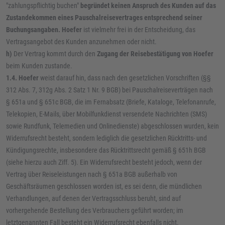
"zahlungspflichtig buchen"
begründet keinen Anspruch des Kunden auf das
Zustandekommen eines Pauschalreisevertrages entsprechend seiner
Buchungsangaben.
Hoefer
ist vielmehr frei in der Entscheidung, das
Vertragsangebot des Kunden anzunehmen oder nicht.
h)
Der Vertrag kommt durch den
Zugang der Reisebestätigung von Hoefer
beim Kunden zustande.
1.4.
Hoefer
weist darauf hin, dass nach den gesetzlichen Vorschriften (§§
312 Abs. 7, 312g Abs. 2 Satz 1 Nr. 9 BGB) bei Pauschalreiseverträgen nach
§ 651a und § 651c BGB, die im Fernabsatz (Briefe, Kataloge, Telefonanrufe,
Telekopien, E-Mails, über Mobilfunkdienst versendete Nachrichten (SMS)
sowie Rundfunk, Telemedien und Onlinedienste) abgeschlossen wurden, kein
Widerrufsrecht besteht, sondern lediglich die gesetzlichen Rücktritts- und
Kündigungsrechte, insbesondere das Rücktrittsrecht gemäß § 651h BGB
(siehe hierzu auch Ziff. 5). Ein Widerrufsrecht besteht jedoch, wenn der
Vertrag über Reiseleistungen nach § 651a BGB außerhalb von
Geschäftsräumen geschlossen worden ist, es sei denn, die mündlichen
Verhandlungen, auf denen der Vertragsschluss beruht, sind auf
vorhergehende Bestellung des Verbrauchers geführt worden; im
letztgenannten Fall besteht ein Widerrufsrecht ebenfalls nicht.