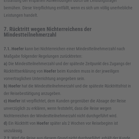
Erstattung der ersparten Aufwendungen durch die Leistungsträger
bemühen. Diese Verpflichtung entfällt, wenn es sich um völlig unerhebliche
Leistungen handelt.
7. Rücktritt wegen Nichterreichens der
Mindestteilnehmerzahl
7.1. Hoefer
kann bei Nichterreichen einer Mindestteilnehmerzahl nach
Maßgabe folgender Regelungen zurücktreten:
a)
Die Mindestteilnehmerzahl und der späteste Zeitpunkt des Zugangs der
Rücktrittserklärung von
Hoefer
beim Kunden muss in der jeweiligen
vorvertraglichen Unterrichtung angegeben sein.
b)
Hoefer
hat die Mindestteilnehmerzahl und die späteste Rücktrittsfrist in
der Reisebestätigung anzugeben.
c)
Hoefer
ist verpflichtet, dem Kunden gegenüber die Absage der Reise
unverzüglich zu erklären, wenn feststeht, dass die Reise wegen
Nichterreichen der Mindestteilnehmerzahl nicht durchgeführt wird.
d)
Ein Rücktritt von
Hoefer
später als 2 Wochen vor Reisebeginn ist
unzulässig.
7.2.
Wird die Reise aus diesem Grund nicht durchgeführt, erhält der Kunde