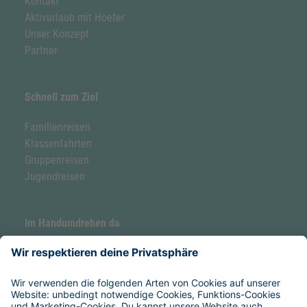
Kontakt
Aktivurlaub mit Hoefer
Unser Konzept
Partner
Schnell zum Ziel
Familienreisen
Klassenfahrten
Gruppenreisen
Jugendreisen
Im Handumdrehen da
Forellenhof by Hoefer
Hoefer Seaside Camp