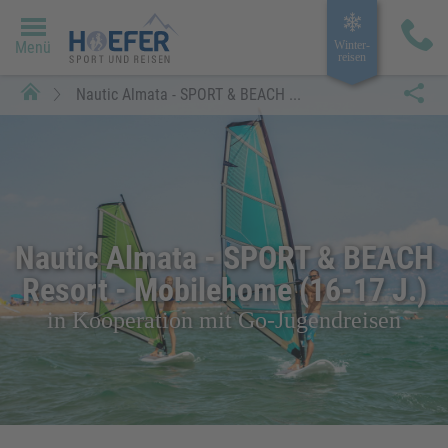
Menü
Winter­
reisen
Nautic Almata - SPORT & BEACH ...
Nautic Almata - SPORT & BEACH
Resort - Mobilehome (16-17 J.)
in Kooperation mit Go-Jugendreisen