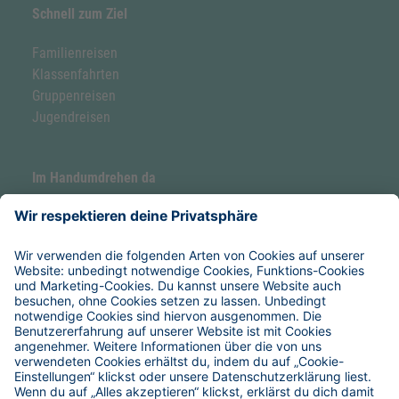
Schnell zum Ziel
Familienreisen
Klassenfahrten
Gruppenreisen
Jugendreisen
Im Handumdrehen da
Forellenhof by Hoefer
Hoefer Seaside Camp
Service & Hilfe
Verpflegung
Anreise
Reise-Versicherungen