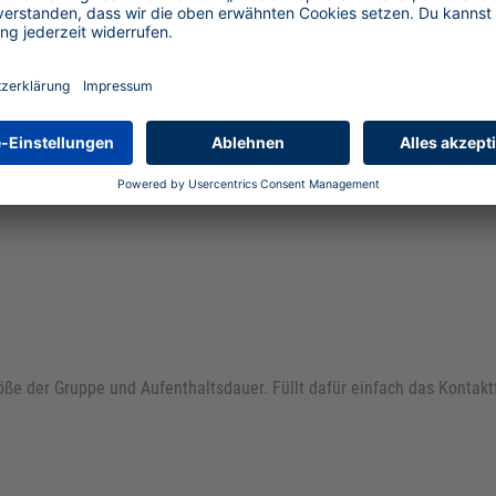
Preise und Inklusivleistunge
enfahrten
öße der Gruppe und Aufenthaltsdauer. Füllt dafür einfach das Kontak