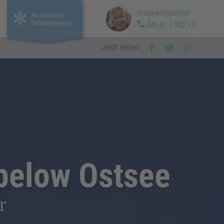
Ansprechpartner
zu unseren
Winterreisem
04141 / 9523-0
Jetzt teilen:
epelow Ostsee
r