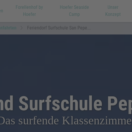
Forellenhof by
Hoefer Seaside
Unser
en
Hoefer
Camp
Konzept
enfahrten
Feriendorf Surfschule San Pepe...
nd Surfschule P
Das surfende Klassenzimme