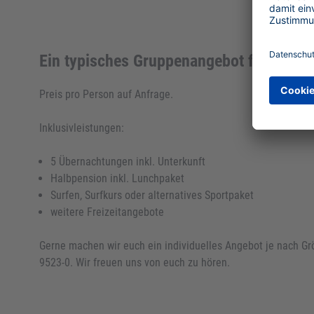
Ein typisches Gruppenangebot für Klass
Preis pro Person auf Anfrage.
Inklusivleistungen:
5 Übernachtungen inkl. Unterkunft
Halbpension inkl. Lunchpaket
Surfen, Surfkurs oder alternatives Sportpaket
weitere Freizeitangebote
Gerne machen wir euch ein individuelles Angebot je nach Gr
9523-0. Wir freuen uns von euch zu hören.