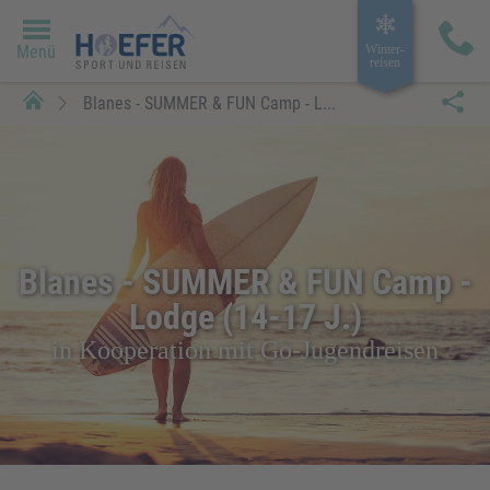
Menü
Winter­
reisen
Blanes - SUMMER & FUN Camp - L...
Blanes - SUMMER & FUN Camp -
Lodge (14-17 J.)
in Kooperation mit Go-Jugendreisen