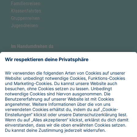
Familienreisen
Klassenfahrten
Gruppenreisen
Jugendreisen
Im Handumdrehen da
Forellenhof by Hoefer
Hoefer Seaside Camp
Service & Hilfe
Verpflegung
Anreise
Reise-Versicherungen