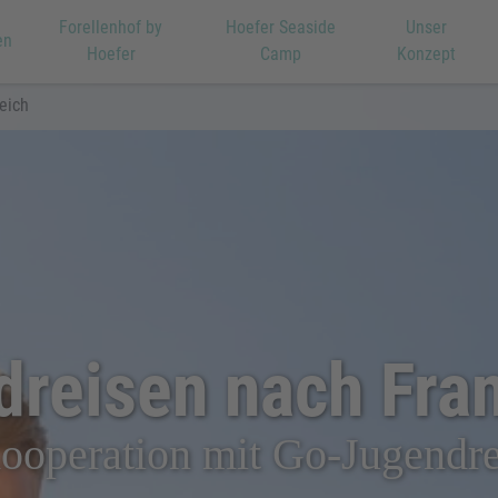
Forellenhof by
Hoefer Seaside
Unser
en
Hoefer
Camp
Konzept
eich
reisen nach Fra
ooperation mit Go-Jugendr