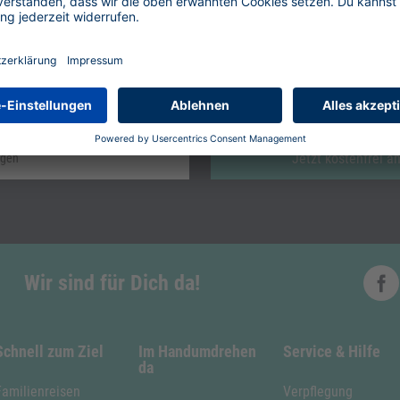
ewsletter abonnieren und tolle Reiseangebote e
 Reisen, Skigebieten und Specials erfahren. Einfach kostenfrei anme
Jetzt kostenfrei 
Wir sind für Dich da!
Schnell zum Ziel
Im Handumdrehen
Service & Hilfe
da
Familienreisen
Verpflegung