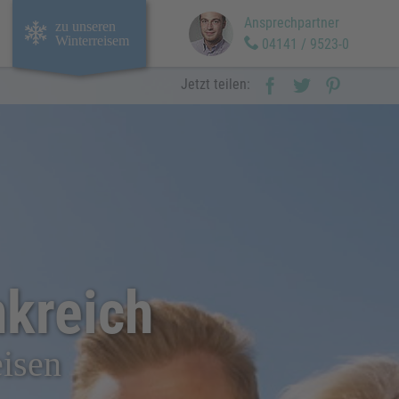
Ansprechpartner
zu unseren
Winterreisem
04141 / 9523-0
Jetzt teilen:
nkreich
eisen