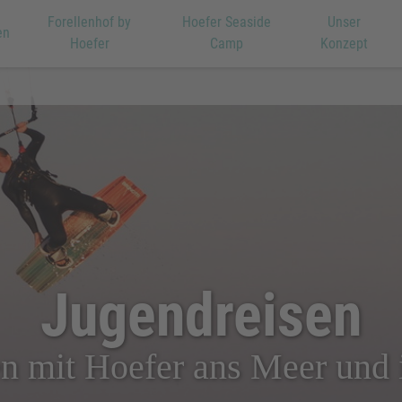
Forellenhof by
Hoefer Seaside
Unser
en
Hoefer
Camp
Konzept
Jugendreisen
en mit Hoefer ans Meer und 