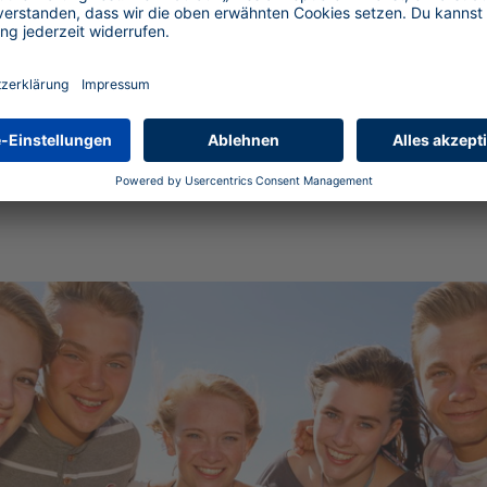
otiv findet ihr euer perfektes Urlaubsziel. Schnell lernt ihr neue F
 und unser Team wird euch einen Sommerurlaub bieten, der seines gle
ltern, aber dafür mit erfahrenen Teamer/innen, die euch während der 