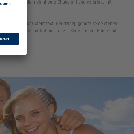
reunde kennen oder nehmt eure Clique mit und verbringt mit
ichen sucht! Das steht fest: Bei deinejugendreise.de stehen
gesamten Reise mit Rat und Tat zur Seite stehen! Erlebe mit