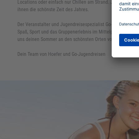
Locations oder einfach nur Chillen am Strand. Je nach Reisem
ihnen die schönste Zeit des Jahres.
Der Veranstalter und Jugendreisespezialist Go-Jugendreisen
Spaß, Sport und das Gruppenerlebnis im Mittelpunkt - ohne E
uns deinen Sommer an den schönsten Orten von Europa.
Dein Team von Hoefer und Go-Jugendreisen