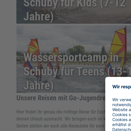
Schuby für Kids (7-12
Jahre)
Wassersportcamp in
Schuby für Teens (13-
Jahre)
Unsere Reisen mit Go-Jugendreisen
Hier findet ihr genau die richtige Reise für Euch und Eure
deinen Urlaub ausmacht. Wir bringen euch im kommenden Somme
Seiten stellen wir euch alle Reiseziele für eure Altersgruppe