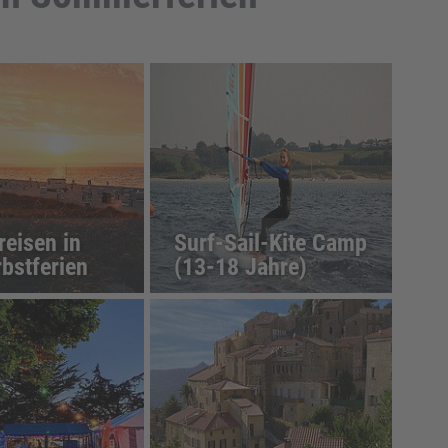
eisen in
Surf-Sail-Kite Camp
bstferien
(13-18 Jahre)