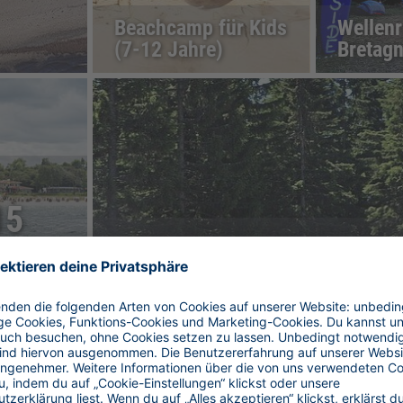
Beachcamp für Kids
Wellenr
(7-12 Jahre)
Bretag
15
Jugendreisen zum Forellenhof
 Freunde. Durch fast 25 Jahre gemeinsame Erfahrung von Hoefer Sport
r ans Meer nach Spanien, Frankreich, Italien oder, oder, oder... Da 
 mit individuellen Freizeitaktivitäten vor. Egal ob Leichtathletikcamp