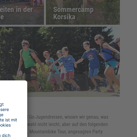
eiten in der
Sommercamp
ne
Korsika
 und Reisen und Go-Jugendreisen, wissen wir genau, was
fällt die Auswahl nicht leicht, aber auf den folgenden
, Wellenreitkurs, Mountainbike Tour, angesagten Party