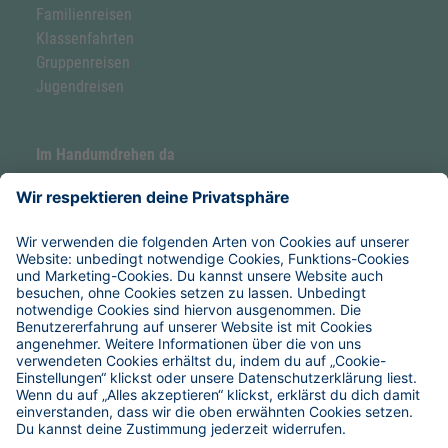
Familienreisen
Klassenfahrten
Gruppenreisen
Jugendreisen
Im Handumdrehen da
Forellenhof by Hoefer
Hoefer Seaside Camp
Service & Hilfe
Verpflegung
Anreise
Reise-Versicherungen