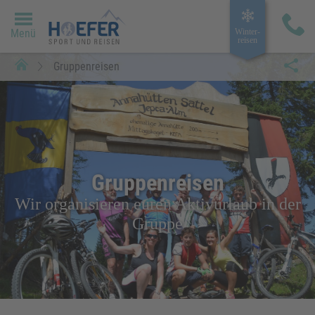
Menü
Winter­
reisen
Gruppenreisen
Gruppenreisen
Wir organisieren euren Aktivurlaub in der
Gruppe