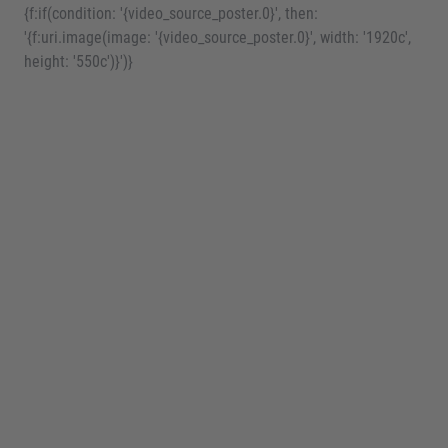
{f:if(condition: '{video_source_poster.0}', then:
'{f:uri.image(image: '{video_source_poster.0}', width: '1920c',
height: '550c')}')}
Familienurlaub mit Hoefer Sport und
Reisen
Wir freuen uns auf den Sommer mit...
1620
Urlaubsgästen
42
Sommerreisen
26
Zimmern am Forellenhof
10
Strandbengali in der Bretagne