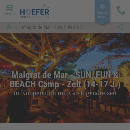
Menü
Winter­
reisen
Malgrat de Mar - SUN, FUN & BE...
Malgrat de Mar - SUN, FUN &
BEACH Camp - Zelt (14-17 J.)
in Kooperation mit Go-Jugendreisen