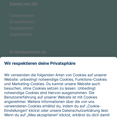
Schnell zum Ziel
Familienreisen
Klassenfahrten
Gruppenreisen
Jugendreisen
Im Handumdrehen da
Forellenhof by Hoefer
Hoefer Seaside Camp
Service & Hilfe
Verpflegung
Anreise
Reise-Versicherungen