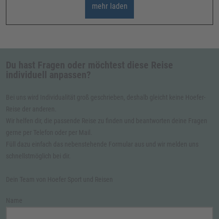
mehr laden
Du hast Fragen oder möchtest diese Reise
individuell anpassen?
Bei uns wird Individualität groß geschrieben, deshalb gleicht keine Hoefer-
Reise der anderen.
Wir helfen dir, die passende Reise zu finden und beantworten deine Fragen
gerne per Telefon oder per Mail.
Füll dazu einfach das nebenstehende Formular aus und wir melden uns
schnellstmöglich bei dir.
Dein Team von Hoefer Sport und Reisen
Name