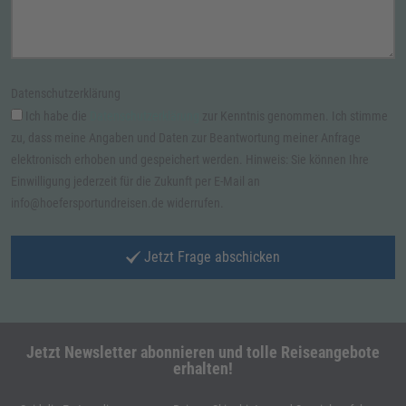
Datenschutzerklärung
Ich habe die
Datenschutzerklärung
zur Kenntnis genommen. Ich stimme
zu, dass meine Angaben und Daten zur Beantwortung meiner Anfrage
elektronisch erhoben und gespeichert werden. Hinweis: Sie können Ihre
Einwilligung jederzeit für die Zukunft per E-Mail an
info@hoefersportundreisen.de widerrufen.
Jetzt Frage abschicken
Jetzt Newsletter abonnieren und tolle Reiseangebote
erhalten!