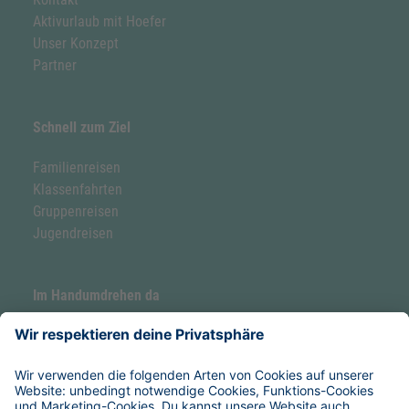
Aktivurlaub mit Hoefer
Unser Konzept
Partner
Schnell zum Ziel
Familienreisen
Klassenfahrten
Gruppenreisen
Jugendreisen
Im Handumdrehen da
Forellenhof by Hoefer
Hoefer Seaside Camp