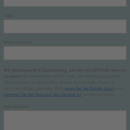
E-Mail
Telefon (optional)
Wir benötigen Ihre Zustimmung, um den reCAPTCHA-Service
zu laden!
Wir verwenden reCAPTCHA, um Ihre eingegebenen
Informationen zu überprüfen. Dieser Service kann Daten zu
Ihren Aktivitäten sammeln. Bitte
lesen Sie die Details durch
und
stimmen Sie der Nutzung des Service zu
, um fortzufahren.
Deine Nachricht