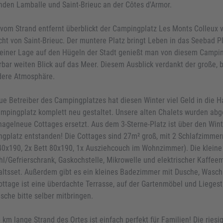
den Lamballe und Saint-Brieuc an der Côtes d'Armor.
vom Strand entfernt überblickt der Campingplatz Les Monts Colleux 
cht von Saint-Brieuc. Der muntere Platz bringt Leben in das Seebad P
einer Lage auf den Hügeln der Stadt genießt man von diesem Campin
bar weiten Blick auf das Meer. Diesem Ausblick verdankt der große, b
ere Atmosphäre.
ue Betreiber des Campingplatzes hat diesen Winter viel Geld in die
mpingplatz komplett neu gestaltet. Unsere alten Chalets wurden abg
nagelneue Cottages ersetzt. Aus dem 3-Sterne-Platz ist über den Wint
gplatz entstanden! Die Cottages sind 27m² groß, mit 2 Schlafzimmer
40x190, 2x Bett 80x190, 1x Ausziehcouch im Wohnzimmer). Die kleine 
hl/Gefrierschrank, Gaskochstelle, Mikrowelle und elektrischer Kaffee
ltsset. Außerdem gibt es ein kleines Badezimmer mit Dusche, Wasc
ttage ist eine überdachte Terrasse, auf der Gartenmöbel und Liegest
sche bitte selber mitbringen.
5 km lange Strand des Ortes ist einfach perfekt für Familien! Die ries