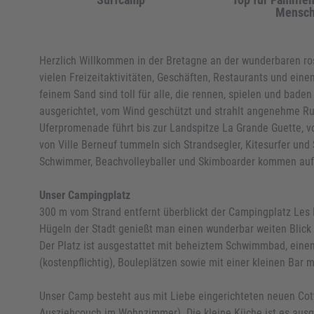
Mensc
Herzlich Willkommen in der Bretagne an der wunderbaren ros
vielen Freizeitaktivitäten, Geschäften, Restaurants und eine
feinem Sand sind toll für alle, die rennen, spielen und bade
ausgerichtet, vom Wind geschützt und strahlt angenehme Ru
Uferpromenade führt bis zur Landspitze La Grande Guette, vo
von Ville Berneuf tummeln sich Strandsegler, Kitesurfer und 
Schwimmer, Beachvolleyballer und Skimboarder kommen auf 
Unser Campingplatz
300 m vom Strand entfernt überblickt der Campingplatz Les 
Hügeln der Stadt genießt man einen wunderbar weiten Blick 
Der Platz ist ausgestattet mit beheiztem Schwimmbad, einem
(kostenpflichtig), Bouleplätzen sowie mit einer kleinen Bar 
Unser Camp besteht aus mit Liebe eingerichteten neuen Cott
Ausziehcouch im Wohnzimmer). Die kleine Küche ist es ausge