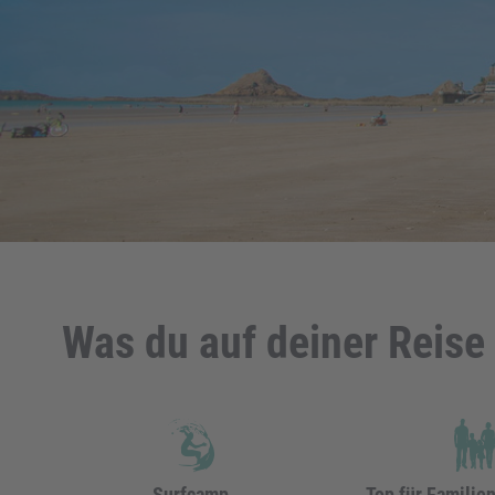
Was du auf deiner Reise 
Surfcamp
Top für Familie