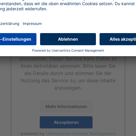
Wir benötigen Ihre Zustimmung, um den
Google Maps-Service zu laden!
Wir verwenden Google Maps, um Inhalte
einzubetten. Dieser Service kann Daten zu
Ihren Aktivitäten sammeln. Bitte lesen Sie
die Details durch und stimmen Sie der
Nutzung des Service zu, um diese Inhalte
anzuzeigen.
Mehr Informationen
Akzeptieren
powered by
Usercentrics Consent Management