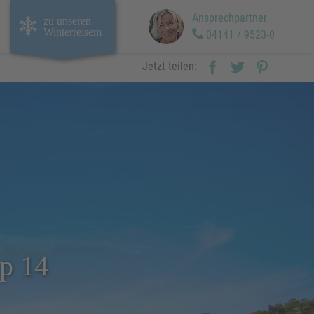
Ansprechpartner
zu unseren
Winterreisem
04141 / 9523-0
Jetzt teilen:
p 14