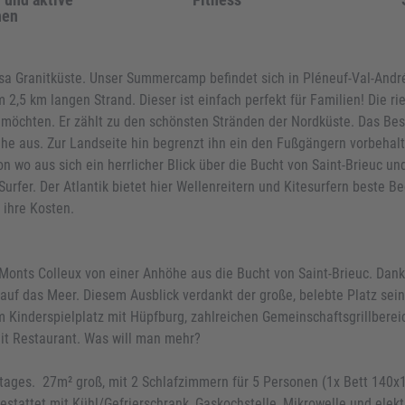
hen
a Granitküste. Unser Summercamp befindet sich in Pléneuf-Val-André
m 2,5 km langen Strand. Dieser ist einfach perfekt für Familien! Die r
n möchten. Er zählt zu den schönsten Stränden der Nordküste. Das Beste
he aus. Zur Landseite hin begrenzt ihn ein den Fußgängern vorbehalt
n wo aus sich ein herrlicher Blick über die Bucht von Saint-Brieuc un
Surfer. Der Atlantik bietet hier Wellenreitern und Kitesurfern beste 
ihre Kosten.
Monts Colleux von einer Anhöhe aus die Bucht von Saint-Brieuc. Dank
auf das Meer. Diesem Ausblick verdankt der große, belebte Platz se
 Kinderspielplatz mit Hüpfburg, zahlreichen Gemeinschaftsgrillbereic
mit Restaurant. Was will man mehr?
ages. 27m² groß, mit 2 Schlafzimmern für 5 Personen (1x Bett 140x1
stattet mit Kühl/Gefrierschrank, Gaskochstelle, Mikrowelle und elek