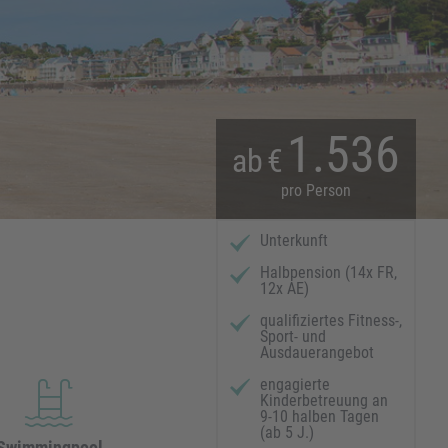
1.536
ab
€
pro Person
Unterkunft
Halbpension (14x FR,
12x AE)
qualifiziertes Fitness-,
Sport- und
Ausdauerangebot
engagierte
Kinderbetreuung an
9-10 halben Tagen
(ab 5 J.)
Swimmingpool