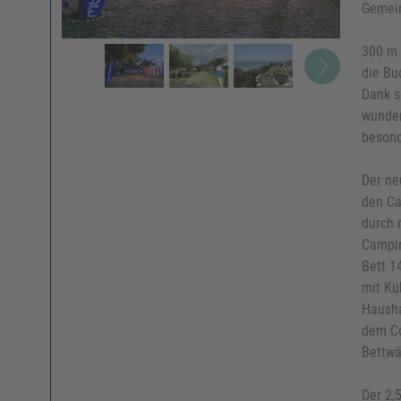
Gemein
300 m 
die Bu
Dank s
wunder
besond
Der ne
den Ca
durch 
Campin
Bett 1
mit Kü
Hausha
dem Co
Bettwä
Der 2,