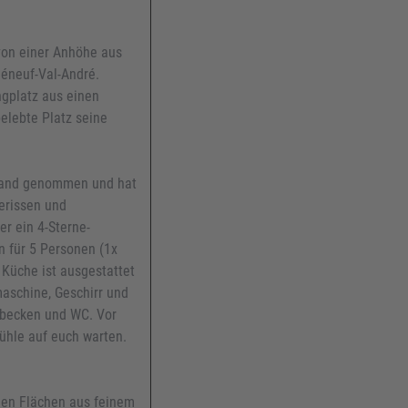
von einer Anhöhe aus
léneuf-Val-André.
gplatz aus einen
elebte Platz seine
 Hand genommen und hat
erissen und
er ein 4-Sterne-
n für 5 Personen (1x
Küche ist ausgestattet
maschine, Geschirr und
hbecken und WC. Vor
ühle auf euch warten.
igen Flächen aus feinem