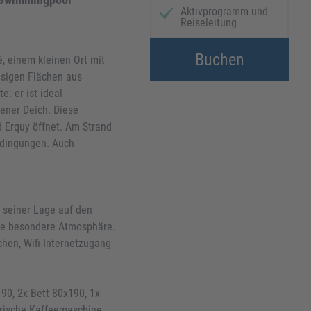
Aktivprogramm und
Reiseleitung
Buchen
, einem kleinen Ort mit
iesigen Flächen aus
: er ist ideal
ener Deich. Diese
d Erquy öffnet. Am Strand
Bedingungen. Auch
 seiner Lage auf den
ine besondere Atmosphäre.
hen, Wifi-Internetzugang
90, 2x Bett 80x190, 1x
trische Kaffeemaschine,