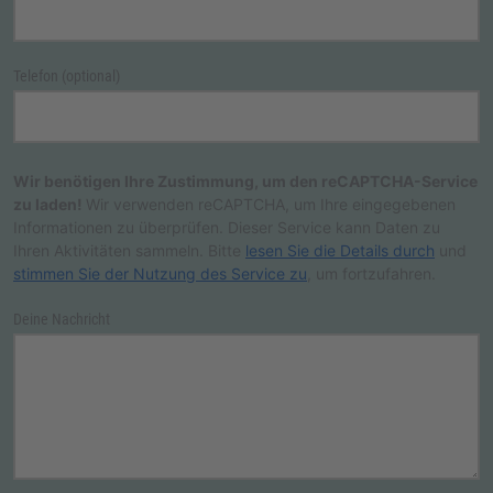
Telefon (optional)
Wir benötigen Ihre Zustimmung, um den reCAPTCHA-Service
zu laden!
Wir verwenden reCAPTCHA, um Ihre eingegebenen
Informationen zu überprüfen. Dieser Service kann Daten zu
Ihren Aktivitäten sammeln. Bitte
lesen Sie die Details durch
und
stimmen Sie der Nutzung des Service zu
, um fortzufahren.
Deine Nachricht