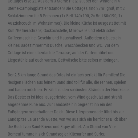
Cottages ersetzt. Aus dem 3-Sterne-Platz ist über den Winter ein 4-
Sterne-Campingplatz entstanden! Die Cottages sind 27m² groß, mit 2
Schlafzimmern für 5 Personen (1x Bett 140x190, 2x Bett 80x190, 1x
Ausziehcouch im Wohnzimmer). Die kleine Küche ist ausgestattet mit
Kühl/Gefrierschrank, Gaskochstelle, Mikrowelle und elektrischer
Kaffeemaschine, Geschirr und Haushaltsset. Außerdem gibt es ein
kleines Badezimmer mit Dusche, Waschbecken und WC. Vor dem
Cottage ist eine überdachte Terrasse, auf der Gartenmöbel und
Liegestühle auf euch warten. Bettwäsche bitte selber mitbringen.
Der 2,5 km lange Strand des Ortes ist einfach perfekt für Familien! Die
riesigen Flächen aus feinem Sand sind toll für alle, die rennen, spielen
und baden möchten. Er zählt zu den schönsten Stränden der Nordküste.
Das Beste: er ist ideal ausgerichtet, vom Wind geschützt und strahlt
angenehme Ruhe aus. Zur Landseite hin begrenzt ihn ein den
Fußgängern vorbehaltener Deich. Diese Uferpromenade führt bis zur
Landspitze La Grande Guette, von wo aus sich ein herrlicher Blick über
die Bucht von Saint-Brieuc und Erquy öffnet. Am Strand von Ville
Berneuf tummeln sich Strandsegler, Kitesurfer und Surfer.