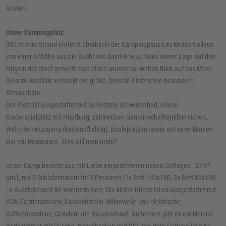
Kosten.
Unser Campingplatz
300 m vom Strand entfernt überblickt der Campingplatz Les Monts Colleux
von einer Anhöhe aus die Bucht von Saint-Brieuc. Dank seiner Lage auf den
Hügeln der Stadt genießt man einen wunderbar weiten Blick auf das Meer.
Diesem Ausblick verdankt der große, belebte Platz seine besondere
Atmosphäre.
Der Platz ist ausgestattet mit beheiztem Schwimmbad, einem
Kinderspielplatz mit Hüpfburg, zahlreichen Gemeinschaftsgrillbereichen,
Wifi-Internetzugang (kostenpflichtig), Bouleplätzen sowie mit einer kleinen
Bar mit Restaurant. Was will man mehr?
Unser Camp besteht aus mit Liebe eingerichteten neuen Cottages. 27m²
groß, mit 2 Schlafzimmern für 5 Personen (1x Bett 140x190, 2x Bett 80x190,
1x Ausziehcouch im Wohnzimmer). Die kleine Küche ist es ausgestattet mit
Kühl/Gefrierschrank, Gaskochstelle, Mikrowelle und elektrische
Kaffeemaschine, Geschirr und Haushaltsset. Außerdem gibt es ein kleines
Badezimmer mit Dusche Waschbecken und WC. Vor dem Cottage ist eine