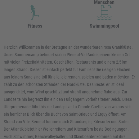
Menschen
Fitness
Swimmingpool
Herzlich Willkommen in der Bretagne an der wunderbaren rosa Granitküste.
Unser Summercamp befindet sich in Pléneuf-Val-André, einem kleinen Ort
mit vielen Freizeitaktivitäten, Geschäften, Restaurants und einem 2,5 km
langen Strand. Dieser ist einfach perfekt für Familien! Die riesigen Flächen
aus feinem Sand sind toll für alle, die rennen, spielen und baden möchten. Er
zählt zu den schönsten Stränden der Nordküste. Das Beste: er ist ideal
ausgerichtet, vom Wind geschützt und strahlt angenehme Ruhe aus. Zur
Landseite hin begrenzt ihn ein den Fußgängern vorbehaltener Deich. Diese
Uferpromenade führt bis zur Landspitze La Grande Guette, von wo aus sich
ein herrlicher Blick über die Bucht von Saint-Brieuc und Erquy öffnet. Am
Strand von Ville Berneuf tummeln sich Strandsegler, Kitesurfer und Surfer.
Der Atlantik bietet hier Wellenreitern und Kitesurfern beste Bedingungen.
Auch Schwimmer, Beachvolleyballer und Skimboarder kommen auf ihre