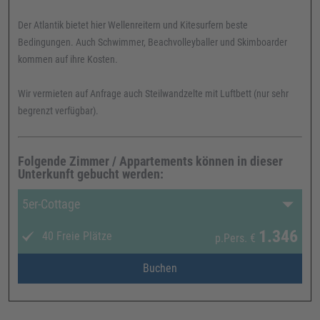
Der Atlantik bietet hier Wellenreitern und Kitesurfern beste
Bedingungen. Auch Schwimmer, Beachvolleyballer und Skimboarder
kommen auf ihre Kosten.
Wir vermieten auf Anfrage auch Steilwandzelte mit Luftbett (nur sehr
begrenzt verfügbar).
Folgende Zimmer / Appartements können in dieser
Unterkunft gebucht werden:
5er-Cottage
1.346
40 Freie Plätze
p.Pers.
€
Buchen