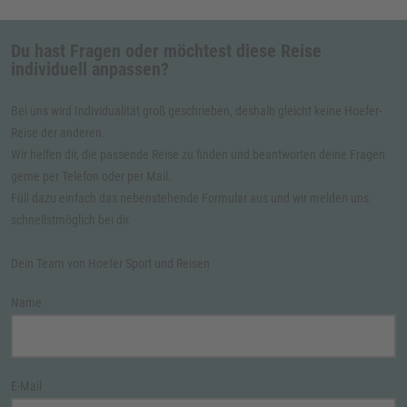
Du hast Fragen oder möchtest diese Reise
individuell anpassen?
Bei uns wird Individualität groß geschrieben, deshalb gleicht keine Hoefer-
Reise der anderen.
Wir helfen dir, die passende Reise zu finden und beantworten deine Fragen
gerne per Telefon oder per Mail.
Füll dazu einfach das nebenstehende Formular aus und wir melden uns
schnellstmöglich bei dir.
Dein Team von Hoefer Sport und Reisen
Name
E-Mail