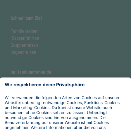
Schnell zum Ziel
Familienreisen
Klassenfahrten
Gruppenreisen
Jugendreisen
Im Handumdrehen da
Forellenhof by Hoefer
Hoefer Seaside Camp
Service & Hilfe
Verpflegung