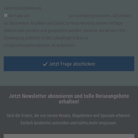
Datenschutzerklärung
Ich habe die
Datenschutzerklärung
zur Kenntnis genommen. Ich stimme
zu, dass meine Angaben und Daten zur Beantwortung meiner Anfrage
elektronisch erhoben und gespeichert werden. Hinweis: Sie können Ihre
Einwilligung jederzeit für die Zukunft per E-Mail an
info@hoefersportundreisen.de widerrufen.
Jetzt Frage abschicken
Jetzt Newsletter abonnieren und tolle Reiseangebote
erhalten!
Seid die Ersten, die von neuen Reisen, Skigebieten und Specials erfahren.
Einfach kostenfrei anmelden und nichts mehr verpassen.