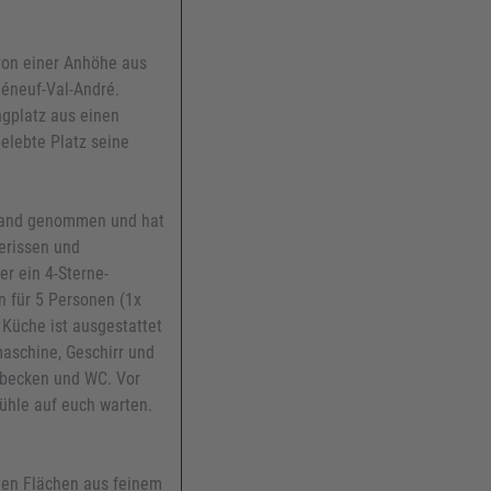
von einer Anhöhe aus
léneuf-Val-André.
gplatz aus einen
elebte Platz seine
 Hand genommen und hat
erissen und
er ein 4-Sterne-
n für 5 Personen (1x
Küche ist ausgestattet
maschine, Geschirr und
hbecken und WC. Vor
ühle auf euch warten.
igen Flächen aus feinem