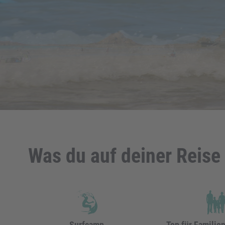
Was du auf deiner Reise 
Surfcamp
Top für Familie