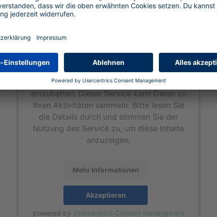
Wir benötigen Ihre Zustimmung, um den
Google Maps-Service zu laden!
Wir verwenden Google Maps, um Inhalte
einzubetten. Dieser Service kann Daten zu
Ihren Aktivitäten sammeln. Bitte lesen Sie
die Details durch und stimmen Sie der
Nutzung des Service zu, um diese Inhalte
anzuzeigen.
Mehr Informationen
Akzeptieren
powered by
Usercentrics Consent Management