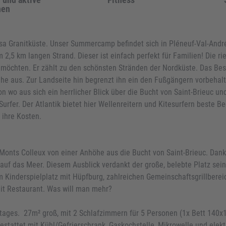
hen
a Granitküste. Unser Summercamp befindet sich in Pléneuf-Val-André
m 2,5 km langen Strand. Dieser ist einfach perfekt für Familien! Die r
n möchten. Er zählt zu den schönsten Stränden der Nordküste. Das Beste
he aus. Zur Landseite hin begrenzt ihn ein den Fußgängern vorbehalt
n wo aus sich ein herrlicher Blick über die Bucht von Saint-Brieuc un
Surfer. Der Atlantik bietet hier Wellenreitern und Kitesurfern beste 
ihre Kosten.
Monts Colleux von einer Anhöhe aus die Bucht von Saint-Brieuc. Dank
auf das Meer. Diesem Ausblick verdankt der große, belebte Platz se
 Kinderspielplatz mit Hüpfburg, zahlreichen Gemeinschaftsgrillbereic
mit Restaurant. Was will man mehr?
ages. 27m² groß, mit 2 Schlafzimmern für 5 Personen (1x Bett 140x1
stattet mit Kühl/Gefrierschrank, Gaskochstelle, Mikrowelle und elek