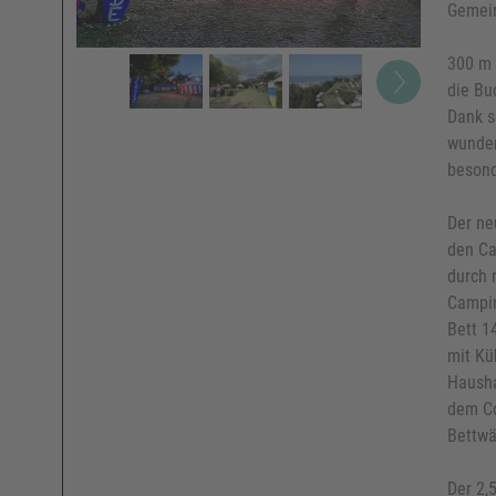
Gemein
300 m 
die Bu
Dank s
wunder
besond
Der ne
den Ca
durch 
Campin
Bett 1
mit Kü
Hausha
dem Co
Bettwä
Der 2,