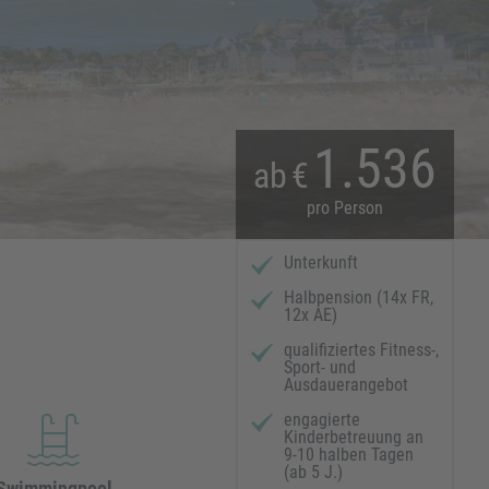
1.536
ab
€
pro Person
Unterkunft
Halbpension (14x FR,
12x AE)
qualifiziertes Fitness-,
Sport- und
Ausdauerangebot
engagierte
Kinderbetreuung an
9-10 halben Tagen
(ab 5 J.)
Swimmingpool