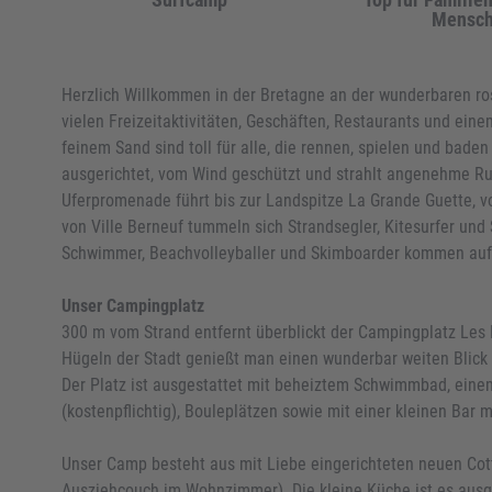
Mensc
Herzlich Willkommen in der Bretagne an der wunderbaren ros
vielen Freizeitaktivitäten, Geschäften, Restaurants und eine
feinem Sand sind toll für alle, die rennen, spielen und bade
ausgerichtet, vom Wind geschützt und strahlt angenehme Ru
Uferpromenade führt bis zur Landspitze La Grande Guette, vo
von Ville Berneuf tummeln sich Strandsegler, Kitesurfer und 
Schwimmer, Beachvolleyballer und Skimboarder kommen auf 
Unser Campingplatz
300 m vom Strand entfernt überblickt der Campingplatz Les 
Hügeln der Stadt genießt man einen wunderbar weiten Blick 
Der Platz ist ausgestattet mit beheiztem Schwimmbad, einem
(kostenpflichtig), Bouleplätzen sowie mit einer kleinen Bar 
Unser Camp besteht aus mit Liebe eingerichteten neuen Cott
Ausziehcouch im Wohnzimmer). Die kleine Küche ist es ausge