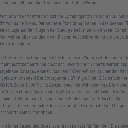
den Lamballe und Saint-Brieuc an der Côtes d'Armor.
vom Strand entfernt überblickt der Campingplatz Les Monts Colleux 
cht von Saint-Brieuc. Der muntere Platz bringt Leben in das Seebad P
einer Lage auf den Hügeln der Stadt genießt man von diesem Campin
bar weiten Blick auf das Meer. Diesem Ausblick verdankt der große, b
ere Atmosphäre.
ue Betreiber des Campingplatzes hat diesen Winter viel Geld in die
mpingplatz komplett neu gestaltet. Unsere alten Chalets wurden abg
nagelneue Cottages ersetzt. Aus dem 3-Sterne-Platz ist über den Wint
gplatz entstanden! Die Cottages sind 27m² groß, mit 2 Schlafzimmer
40x190, 2x Bett 80x190, 1x Ausziehcouch im Wohnzimmer). Die kleine 
hl/Gefrierschrank, Gaskochstelle, Mikrowelle und elektrischer Kaffee
ltsset. Außerdem gibt es ein kleines Badezimmer mit Dusche, Wasc
ttage ist eine überdachte Terrasse, auf der Gartenmöbel und Liegest
sche bitte selber mitbringen.
5 km lange Strand des Ortes ist einfach perfekt für Familien! Die ries