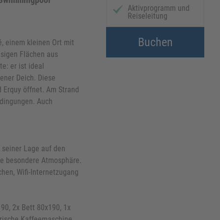
Aktivprogramm und
Reiseleitung
Buchen
, einem kleinen Ort mit
iesigen Flächen aus
: er ist ideal
ener Deich. Diese
d Erquy öffnet. Am Strand
Bedingungen. Auch
 seiner Lage auf den
ine besondere Atmosphäre.
hen, Wifi-Internetzugang
90, 2x Bett 80x190, 1x
trische Kaffeemaschine,