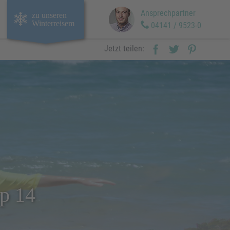
Ansprechpartner
zu unseren
Winterreisem
04141 / 9523-0
Jetzt teilen:
p 14