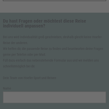
Du hast Fragen oder möchtest diese Reise
individuell anpassen?
Bei uns wird Individualität groß geschrieben, deshalb gleicht keine Hoefer-
Reise der anderen.
Wir helfen dir, die passende Reise zu finden und beantworten deine Fragen
gerne per Telefon oder per Mail.
Füll dazu einfach das nebenstehende Formular aus und wir melden uns
schnellstmöglich bei dir.
Dein Team von Hoefer Sport und Reisen
Name