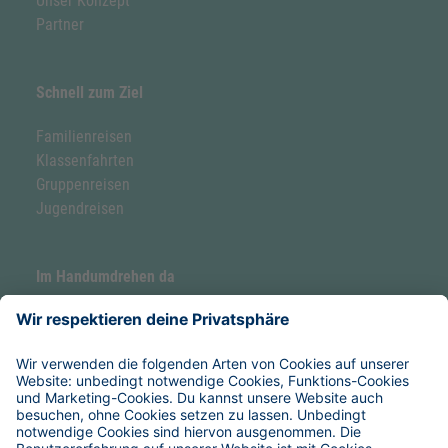
Unser Konzept
Partner
Schnell zum Ziel
Familienreisen
Klassenfahrten
Gruppenreisen
Jugendreisen
Im Handumdrehen da
Forellenhof by Hoefer
Hoefer Seaside Camp
Service & Hilfe