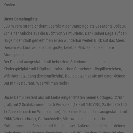
Kosten.
Unser Campingplatz
300 m vom Strand entfernt überblickt der Campingplatz Les Monts Colleux
von einer Anhöhe aus die Bucht von Saint-Brieuc. Dank seiner Lage auf den
Hügeln der Stadt genießt man einen wunderbar weiten Blick auf das Meer.
Diesem Ausblick verdankt der große, belebte Platz seine besondere
Atmosphäre.
Der Platz ist ausgestattet mit beheiztem Schwimmbad, einem
Kinderspielplatz mit Hüpfburg, zahlreichen Gemeinschaftsgrillbereichen,
Wifi-Internetzugang (kostenpflichtig), Bouleplätzen sowie mit einer kleinen
Bar mit Restaurant. Was will man mehr?
Unser Camp besteht aus mit Liebe eingerichteten neuen Cottages. 27m²
groß, mit 2 Schlafzimmern für 5 Personen (1x Bett 140x190, 2x Bett 80x190,
1x Ausziehcouch im Wohnzimmer). Die kleine Küche ist es ausgestattet mit
Kühl/Gefrierschrank, Gaskochstelle, Mikrowelle und elektrische
Kaffeemaschine, Geschirr und Haushaltsset. Außerdem gibt es ein kleines
Badezimmer mit Dusche Waschbecken und WC. Vor dem Cottage ist eine