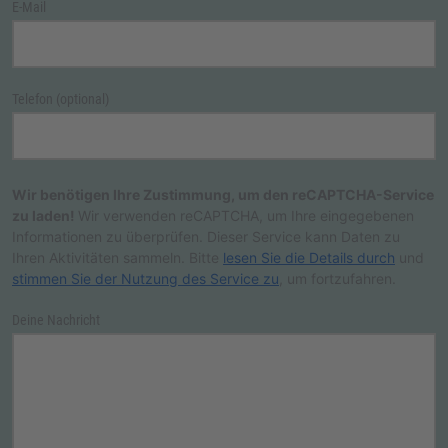
E-Mail
Telefon (optional)
Wir benötigen Ihre Zustimmung, um den reCAPTCHA-Service
zu laden!
Wir verwenden reCAPTCHA, um Ihre eingegebenen
Informationen zu überprüfen. Dieser Service kann Daten zu
Ihren Aktivitäten sammeln. Bitte
lesen Sie die Details durch
und
stimmen Sie der Nutzung des Service zu
, um fortzufahren.
Deine Nachricht