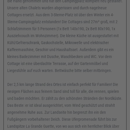
die Hand genommen und hat den Campingplatz komplett neu gestaltet.
Unsere alten Chalets wurden abgerissen und durch nagelneue
Cottages ersetzt. Aus dem 3-Sterne-Platz ist über den Winter ein 4-
Sterne-Campingplatz entstanden! Die Cottages sind 27m² groß, mit 2
Schlafzimmern für 5 Personen (1x Bett 140x190, 2x Bett 80x190, 1x
Ausziehcouch im Wohnzimmer). Die kleine Küche ist ausgestattet mit
Kühl/Gefrierschrank, Gaskochstelle, Mikrowelle und elektrischer
Kaffeemaschine, Geschirr und Haushaltsset. Außerdem gibt es ein
kleines Badezimmer mit Dusche, Waschbecken und WC. Vor dem
Cottage ist eine überdachte Terrasse, auf der Gartenmöbel und
Liegestühle auf euch warten. Bettwäsche bitte selber mitbringen.
Der 2,5 km lange Strand des Ortes ist einfach perfekt für Familien! Die
riesigen Flächen aus feinem Sand sind toll für alle, die rennen, spielen
und baden möchten. Er zählt zu den schönsten Stränden der Nordküste.
Das Beste: er ist ideal ausgerichtet, vom Wind geschützt und strahlt
angenehme Ruhe aus. Zur Landseite hin begrenzt ihn ein den
Fußgängern vorbehaltener Deich. Diese Uferpromenade führt bis zur
Landspitze La Grande Guette, von wo aus sich ein herrlicher Blick über