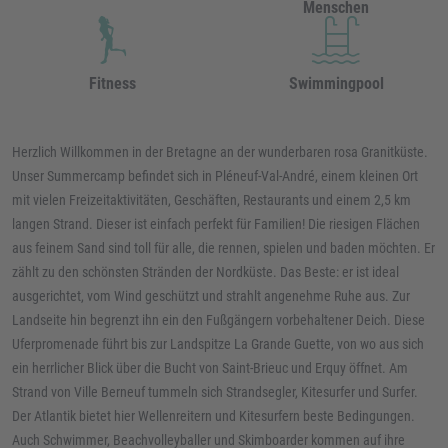
Menschen
Fitness
Swimmingpool
Herzlich Willkommen in der Bretagne an der wunderbaren rosa Granitküste.
Unser Summercamp befindet sich in Pléneuf-Val-André, einem kleinen Ort
mit vielen Freizeitaktivitäten, Geschäften, Restaurants und einem 2,5 km
langen Strand. Dieser ist einfach perfekt für Familien! Die riesigen Flächen
aus feinem Sand sind toll für alle, die rennen, spielen und baden möchten. Er
zählt zu den schönsten Stränden der Nordküste. Das Beste: er ist ideal
ausgerichtet, vom Wind geschützt und strahlt angenehme Ruhe aus. Zur
Landseite hin begrenzt ihn ein den Fußgängern vorbehaltener Deich. Diese
Uferpromenade führt bis zur Landspitze La Grande Guette, von wo aus sich
ein herrlicher Blick über die Bucht von Saint-Brieuc und Erquy öffnet. Am
Strand von Ville Berneuf tummeln sich Strandsegler, Kitesurfer und Surfer.
Der Atlantik bietet hier Wellenreitern und Kitesurfern beste Bedingungen.
Auch Schwimmer, Beachvolleyballer und Skimboarder kommen auf ihre