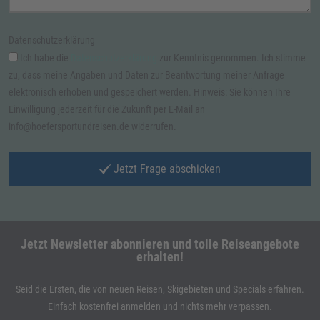
Datenschutzerklärung
Ich habe die
Datenschutzerklärung
zur Kenntnis genommen. Ich stimme
zu, dass meine Angaben und Daten zur Beantwortung meiner Anfrage
elektronisch erhoben und gespeichert werden. Hinweis: Sie können Ihre
Einwilligung jederzeit für die Zukunft per E-Mail an
info@hoefersportundreisen.de widerrufen.
Jetzt Frage abschicken
Jetzt Newsletter abonnieren und tolle Reiseangebote
erhalten!
Seid die Ersten, die von neuen Reisen, Skigebieten und Specials erfahren.
Einfach kostenfrei anmelden und nichts mehr verpassen.