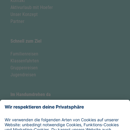
Kontakt
Aktivurlaub mit Hoefer
Unser Konzept
Partner
Schnell zum Ziel
Familienreisen
Klassenfahrten
Gruppenreisen
Jugendreisen
Im Handumdrehen da
Forellenhof by Hoefer
Hoefer Seaside Camp